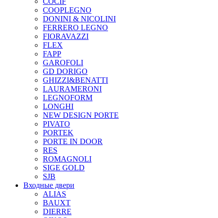
COCIF
COOPLEGNO
DONINI & NICOLINI
FERRERO LEGNO
FIORAVAZZI
FLEX
FAPP
GAROFOLI
GD DORIGO
GHIZZI&BENATTI
LAURAMERONI
LEGNOFORM
LONGHI
NEW DESIGN PORTE
PIVATO
PORTEK
PORTE IN DOOR
RES
ROMAGNOLI
SIGE GOLD
SJB
Входные двери
ALIAS
BAUXT
DIERRE